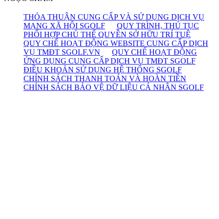
THỎA THUẬN CUNG CẤP VÀ SỬ DỤNG DỊCH VỤ
MẠNG XÃ HỘI SGOLF
QUY TRÌNH, THỦ TỤC
PHỐI HỢP CHỦ THỂ QUYỀN SỞ HỮU TRÍ TUỆ
QUY CHẾ HOẠT ĐỘNG WEBSITE CUNG CẤP DỊCH
VỤ TMĐT SGOLF.VN
QUY CHẾ HOẠT ĐỘNG
ỨNG DỤNG CUNG CẤP DỊCH VỤ TMĐT SGOLF
ĐIỀU KHOẢN SỬ DỤNG HỆ THỐNG SGOLF
CHÍNH SÁCH THANH TOÁN VÀ HOÀN TIỀN
CHÍNH SÁCH BẢO VỆ DỮ LIỆU CÁ NHÂN SGOLF