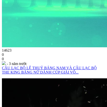
14623
0
0
- 3 năm trước
CÂU LẠC BỘ LỆ THUỶ BẢNG NAM VÀ CÂU LẠC BỘ
THE KING BẢNG NỮ DÀNH CÚP GIẢI VÔ...