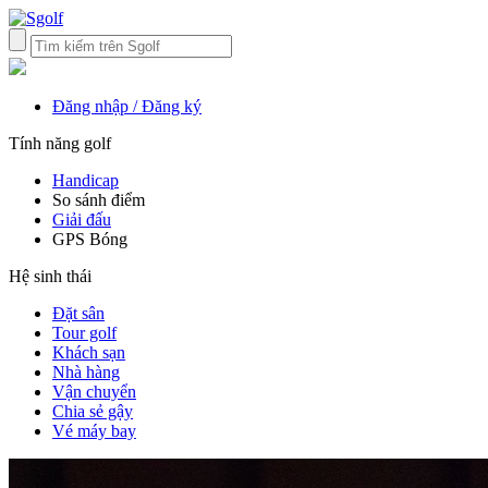
Đăng nhập / Đăng ký
Tính năng golf
Handicap
So sánh điểm
Giải đấu
GPS Bóng
Hệ sinh thái
Đặt sân
Tour golf
Khách sạn
Nhà hàng
Vận chuyển
Chia sẻ gậy
Vé máy bay