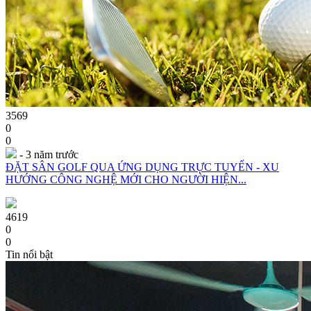
3569
0
0
- 3 năm trước
ĐẶT SÂN GOLF QUA ỨNG DỤNG TRỰC TUYẾN - XU
HƯỚNG CÔNG NGHỆ MỚI CHO NGƯỜI HIỆN...
4619
0
0
Tin nổi bật