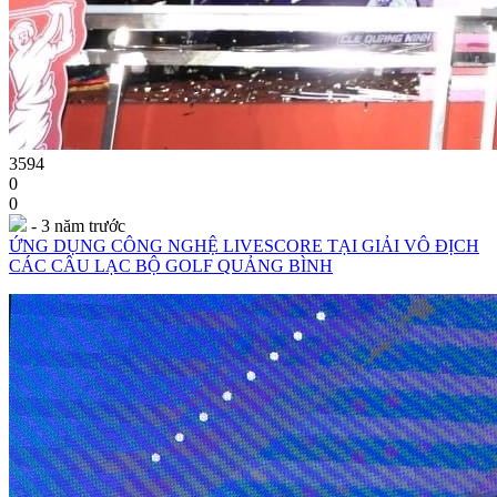
3594
0
0
- 3 năm trước
ỨNG DỤNG CÔNG NGHỆ LIVESCORE TẠI GIẢI VÔ ĐỊCH
CÁC CÂU LẠC BỘ GOLF QUẢNG BÌNH