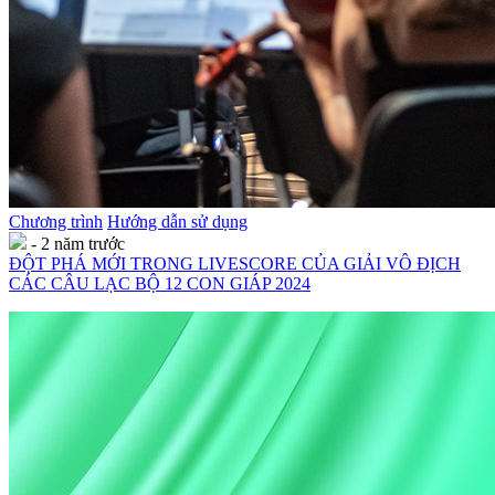
Chương trình
Hướng dẫn sử dụng
- 2 năm trước
ĐỘT PHÁ MỚI TRONG LIVESCORE CỦA GIẢI VÔ ĐỊCH
CÁC CÂU LẠC BỘ 12 CON GIÁP 2024