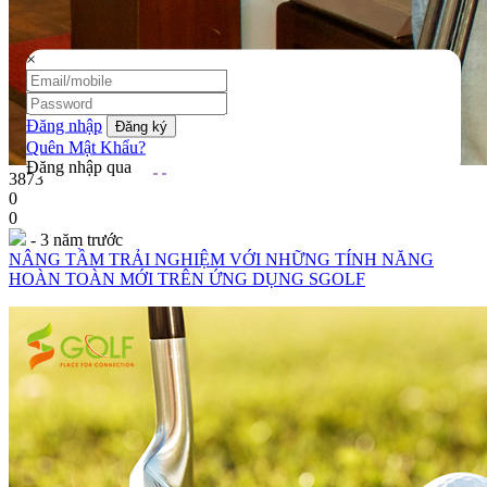
×
Đăng nhập
Quên Mật Khẩu?
Đăng nhập qua
3873
0
0
- 3 năm trước
NÂNG TẦM TRẢI NGHIỆM VỚI NHỮNG TÍNH NĂNG
HOÀN TOÀN MỚI TRÊN ỨNG DỤNG SGOLF