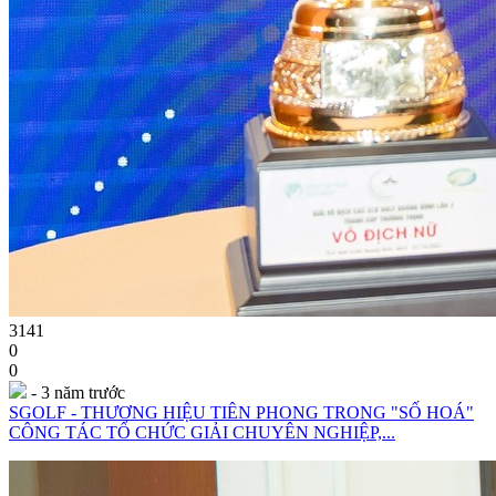
3141
0
0
- 3 năm trước
SGOLF - THƯƠNG HIỆU TIÊN PHONG TRONG "SỐ HOÁ"
CÔNG TÁC TỔ CHỨC GIẢI CHUYÊN NGHIỆP,...