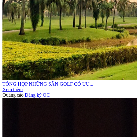
TỔNG HỢP NHỮNG SÂN GOLF CÓ ƯU...
Xem thêm
Quảng cáo
Đăng ký QC