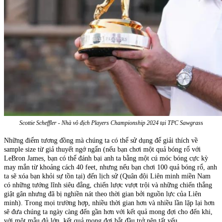
Scottie Scheffler - Nhà vô địch Players Championship 2024 tại TPC Sawgras
s
Những điểm tương đồng mà chúng ta có thể sử dụng để giải thích về
sample size từ giả thuyết ngớ ngẩn (nếu bạn chơi một quả bóng rổ với
LeBron James, bạn có thể đánh bại anh ta bằng một cú móc bóng cực kỳ
may mắn từ khoảng cách 40 feet, nhưng nếu bạn chơi 100 quả bóng rổ, anh
ta sẽ xóa bạn khỏi sự tồn tại) đến lịch sử (Quân đội Liên minh miền Nam
có những tướng lĩnh siêu đẳng, chiến lược vượt trội và những chiến thắng
giật gân nhưng đã bị nghiền nát theo thời gian bởi nguồn lực của Liên
minh). Trong mọi trường hợp, nhiều thời gian hơn và nhiều lần lặp lại hơn
sẽ đưa chúng ta ngày càng đến gần hơn với kết quả mong đợi cho đến khi,
với một mẫu đủ lớn, kết quả mong đợi bắt đầu trở nên tất yếu.