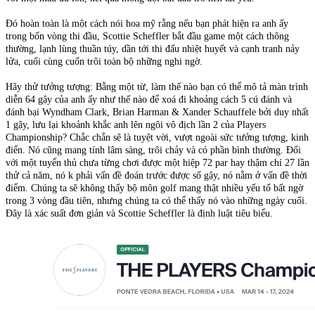
Đó hoàn toàn là một cách nói hoa mỹ rằng nếu bạn phát hiện ra anh ấy
trong bốn vòng thi đầu, Scottie Scheffler bắt đầu game một cách thông
thường, lạnh lùng thuần túy, dần tới thi đấu nhiệt huyết và cạnh tranh nảy
lửa, cuối cùng cuốn trôi toàn bộ những nghi ngờ.
Hãy thử tưởng tượng: Bằng một từ, làm thế nào bạn có thể mô tả màn trình
diễn 64 gậy của anh ấy như thế nào để xoá đi khoảng cách 5 cú đánh và
đánh bại Wyndham Clark, Brian Harman & Xander Schauffele bởi duy nhất
1 gậy, lưu lại khoảnh khắc anh lên ngôi vô địch lần 2 của Players
Championship? Chắc chắn sẽ là tuyệt vời, vượt ngoài sức tưởng tượng, kinh
điển. Nó cũng mang tính lâm sàng, trôi chảy và có phần bình thường. Đối
với một tuyển thủ chưa từng chơi được một hiệp 72 par hay thậm chí 27 lần
thử cả năm, nó k phải vấn đề đoán trước được số gậy, nó nằm ở vấn đề thời
điểm. Chúng ta sẽ không thấy bộ môn golf mang thật nhiều yếu tố bất ngờ
trong 3 vòng đầu tiên, nhưng chúng ta có thể thấy nó vào những ngày cuối.
Đây là xác suất đơn giản và Scottie Scheffler là định luật tiêu biểu.