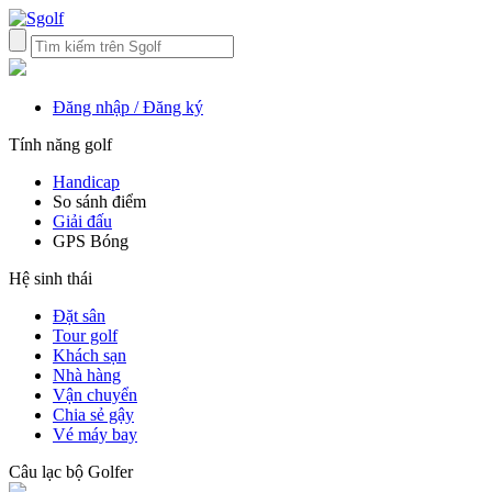
Đăng nhập / Đăng ký
Tính năng golf
Handicap
So sánh điểm
Giải đấu
GPS Bóng
Hệ sinh thái
Đặt sân
Tour golf
Khách sạn
Nhà hàng
Vận chuyển
Chia sẻ gậy
Vé máy bay
Câu lạc bộ Golfer