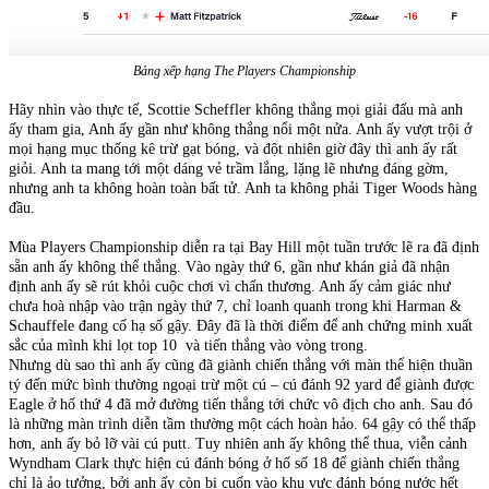
Bảng xếp hạng The Players Championship
Hãy nhìn vào thực tế, Scottie Scheffler không thắng mọi giải đấu mà anh
ấy tham gia, Anh ấy gần như không thắng nổi một nửa. Anh ấy vượt trội ở
mọi hạng mục thống kê trừ gạt bóng, và đột nhiên giờ đây thì anh ấy rất
giỏi. Anh ta mang tới một dáng vẻ trầm lắng, lặng lẽ nhưng đáng gờm,
nhưng anh ta không hoàn toàn bất tử. Anh ta không phải Tiger Woods hàng
đầu.
Mùa Players Championship diễn ra tại Bay Hill một tuần trước lẽ ra đã định
sẵn anh ấy không thể thắng. Vào ngày thứ 6, gần như khán giả đã nhận
định anh ấy sẽ rút khỏi cuộc chơi vì chấn thương. Anh ấy cảm giác như
chưa hoà nhập vào trận ngày thứ 7, chỉ loanh quanh trong khi Harman &
Schauffele đang cố hạ số gậy. Đây đã là thời điểm để anh chứng minh xuất
sắc của mình khi lọt top 10 và tiến thắng vào vòng trong.
Nhưng dù sao thì anh ấy cũng đã giành chiến thắng với màn thể hiện thuần
tý đến mức bình thường ngoại trừ một cú – cú đánh 92 yard để giành được
Eagle ở hố thứ 4 đã mở đường tiến thẳng tới chức vô địch cho anh. Sau đó
là những màn trình diễn tầm thường một cách hoàn hảo. 64 gậy có thể thấp
hơn, anh ấy bỏ lỡ vài cú putt. Tuy nhiên anh ấy không thể thua, viễn cảnh
Wyndham Clark thực hiện cú đánh bóng ở hố số 18 để giành chiến thắng
chỉ là ảo tưởng, bởi anh ấy còn bị cuốn vào khu vực đánh bóng nước hết