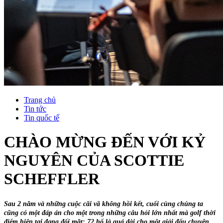
Trang chủ
Tin tức
Tin quốc tế
CHÀO MỪNG ĐẾN VỚI KỶ
NGUYÊN CỦA SCOTTIE
SCHEFFLER
Sau 2 năm và những cuộc cãi vã không hồi kết, cuối cùng chúng ta
cũng có một đáp án cho một trong những câu hỏi lớn nhất mà golf thời
điểm hiện tại đang đối mặt: 72 hố là quá dài cho một giải đấu chuyên