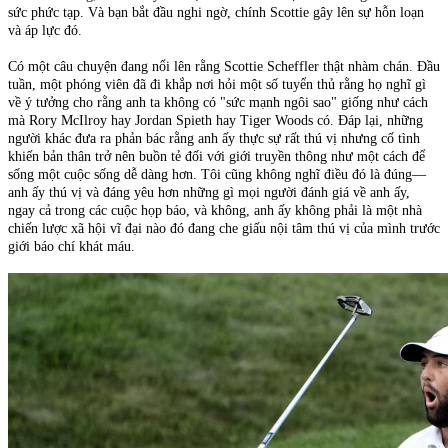
sức phức tạp. Và bạn bắt đầu nghi ngờ, chính Scottie gây lên sự hỗn loạn
và áp lực đó.
Có một câu chuyện đang nổi lên rằng Scottie Scheffler thật nhàm chán. Đầu
tuần, một phóng viên đã đi khắp nơi hỏi một số tuyển thủ rằng họ nghĩ gì
về ý tưởng cho rằng anh ta không có "sức mạnh ngôi sao" giống như cách
mà Rory McIlroy hay Jordan Spieth hay Tiger Woods có. Đáp lại, những
người khác đưa ra phản bác rằng anh ấy thực sự rất thú vị nhưng cố tình
khiến bản thân trở nên buồn tẻ đối với giới truyền thông như một cách để
sống một cuộc sống dễ dàng hơn. Tôi cũng không nghĩ điều đó là đúng—
anh ấy thú vị và đáng yêu hơn những gì mọi người đánh giá về anh ấy,
ngay cả trong các cuộc họp báo, và không, anh ấy không phải là một nhà
chiến lược xã hội vĩ đại nào đó đang che giấu nội tâm thú vị của mình trước
giới báo chí khát máu.