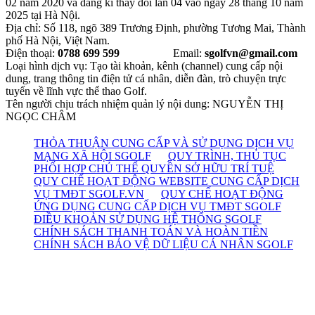
02 năm 2020 và đăng kí thay đổi lần 04 vào ngày 28 tháng 10 năm
2025 tại Hà Nội.
Địa chỉ: Số 118, ngõ 389 Trương Định, phường Tương Mai, Thành
phố Hà Nội, Việt Nam.
Điện thoại:
0788 699 599
Email:
sgolfvn@gmail.com
Loại hình dịch vụ: Tạo tài khoản, kênh (channel) cung cấp nội
dung, trang thông tin điện tử cá nhân, diễn đàn, trò chuyện trực
tuyến về lĩnh vực thể thao Golf.
Tên người chịu trách nhiệm quản lý nội dung: NGUYỄN THỊ
NGỌC CHÂM
THỎA THUẬN CUNG CẤP VÀ SỬ DỤNG DỊCH VỤ
MẠNG XÃ HỘI SGOLF
QUY TRÌNH, THỦ TỤC
PHỐI HỢP CHỦ THỂ QUYỀN SỞ HỮU TRÍ TUỆ
QUY CHẾ HOẠT ĐỘNG WEBSITE CUNG CẤP DỊCH
VỤ TMĐT SGOLF.VN
QUY CHẾ HOẠT ĐỘNG
ỨNG DỤNG CUNG CẤP DỊCH VỤ TMĐT SGOLF
ĐIỀU KHOẢN SỬ DỤNG HỆ THỐNG SGOLF
CHÍNH SÁCH THANH TOÁN VÀ HOÀN TIỀN
CHÍNH SÁCH BẢO VỆ DỮ LIỆU CÁ NHÂN SGOLF