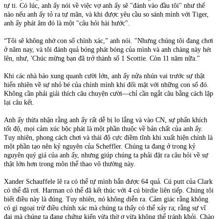
tự ti. Có lúc, anh ấy nói về việc vợ anh ấy sẽ "đánh vào đầu tôi" như thế
nào nếu anh ấy tỏ ra tự mãn, và khi được yêu cầu so sánh mình với Tiger,
anh ấy phát âm đó là một "câu hỏi hài hước".
“Tôi sẽ không nhớ con số chính xác,” anh nói. "Nhưng chúng tôi đang chơi
ở năm nay, và tôi đánh quả bóng phát bóng của mình và anh chàng này hét
lên, như, 'Chúc mừng bạn đã trở thành số 1 Scottie. Còn 11 năm nữa."
Khi các nhà báo xung quanh cười lớn, anh ấy nửa nhún vai trước sự thật
hiển nhiên về sự nhỏ bé của chính mình khi đối mặt với những con số đó.
Không cần phải giải thích câu chuyện cười—chỉ cần ngắt câu bằng cách lặp
lại câu kết.
Anh ấy thừa nhận rằng anh ấy rất dễ bị lo lắng và vào CN, sự phấn khích
tốt độ, mọi cảm xúc bộc phát là một phần thuộc về bản chất của anh ấy.
Tuy nhiên, phong cách chơi và thái độ cực điềm tĩnh khi xuất hiện chính là
một phần tạo nên kỷ nguyên của Scheffler. Chúng ta đang ở trong kỷ
nguyên quý giá của anh ấy, nhưng giúp chúng ta phải đặt ra câu hỏi về sự
thật lớn hơn trong môn thể thao vô thường này.
Xander Schauffele lẽ ra có thể tự mình bắn được 64 quả. Cú putt của Clark
có thể đã rơi. Harman có thể đã kết thúc với 4 cú birdie liên tiếp. Chúng tôi
biết điều này là đúng. Tuy nhiên, nó không diễn ra. Cảm giác rằng không
có gì ngoại trừ điều chính xác mà chúng ta thấy có thể xảy ra; rằng sự vĩ
đại mà chúng ta đang chứng kiến ​​vừa thờ ơ vừa không thể tránh khỏi. Chào