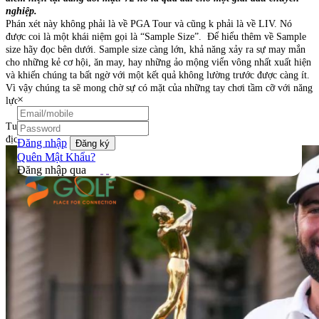
nghiệp.
Phán xét này không phải là về PGA Tour và cũng k phải là về LIV. Nó
được coi là một khái niệm gọi là “Sample Size”. Để hiểu thêm về Sample
size hãy đọc bên dưới. Sample size càng lớn, khả năng xảy ra sự may mắn
cho những kẻ cơ hội, ăn may, hay những ảo mộng viển vông nhất xuất hiện
và khiến chúng ta bất ngờ với một kết quả không lường trước được càng ít.
Vì vậy chúng ta sẽ mong chờ sự có mặt của những tay chơi tầm cỡ với năng
×
lực đặc biệt, mà quên đi yếu tố cốt lõi của các cuộc thi.
Tuy nhiên, có một người chơi cho rằng 72 lỗ là hoàn hảo. Đó là nhà vô
địch Players. Đó là Scottie Scheffler.
Đăng nhập
Quên Mật Khẩu?
Đăng nhập qua