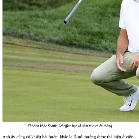
Khoảnh khắc Scottie Scheffler bộc lộ cảm xúc chiến thắng
Anh ấy cũng có khiếu hài hước, khác lạ là nó thường được thể hiện ở việc