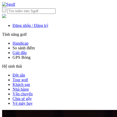
Đăng nhập / Đăng ký
Tính năng golf
Handicap
So sánh điểm
Giải đấu
GPS Bóng
Hệ sinh thái
Đặt sân
Tour golf
Khách sạn
Nhà hàng
Vận chuyển
Chia sẻ gậy
Vé máy bay