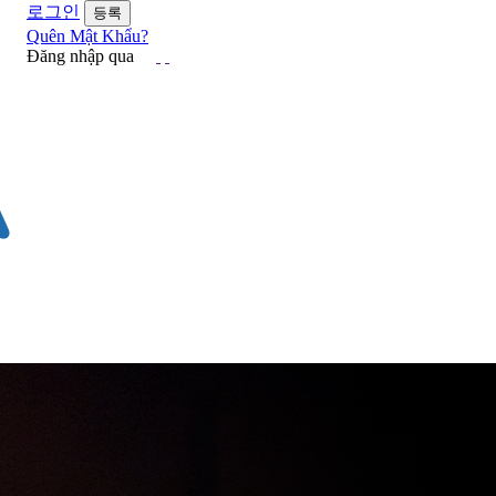
로그인
Quên Mật Khẩu?
Đăng nhập qua