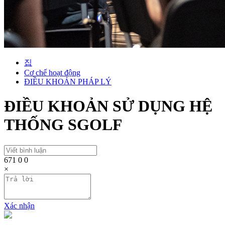
집
Cơ chế hoạt động
ĐIỀU KHOẢN PHÁP LÝ
ĐIỀU KHOẢN SỬ DỤNG HỆ
THỐNG SGOLF
671
0
0
×
Xác nhận