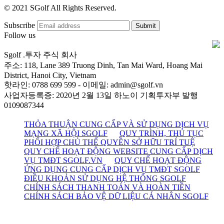
© 2021 SGolf All Rights Reserved.
Subscribe
Follow us
Sgolf .투자 주식 회사
주소: 118, Lane 389 Truong Dinh, Tan Mai Ward, Hoang Mai
District, Hanoi City, Vietnam
핫라인: 0788 699 599 - 이메일: admin@sgolf.vn
사업자등록증: 2020년 2월 13일 하노이 기획투자부 발행
0109087344
THỎA THUẬN CUNG CẤP VÀ SỬ DỤNG DỊCH VỤ
MẠNG XÃ HỘI SGOLF
QUY TRÌNH, THỦ TỤC
PHỐI HỢP CHỦ THỂ QUYỀN SỞ HỮU TRÍ TUỆ
QUY CHẾ HOẠT ĐỘNG WEBSITE CUNG CẤP DỊCH
VỤ TMĐT SGOLF.VN
QUY CHẾ HOẠT ĐỘNG
ỨNG DỤNG CUNG CẤP DỊCH VỤ TMĐT SGOLF
ĐIỀU KHOẢN SỬ DỤNG HỆ THỐNG SGOLF
CHÍNH SÁCH THANH TOÁN VÀ HOÀN TIỀN
CHÍNH SÁCH BẢO VỆ DỮ LIỆU CÁ NHÂN SGOLF