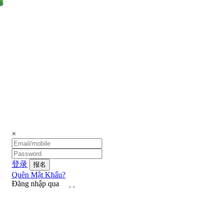
×
登录
Quên Mật Khẩu?
Đăng nhập qua