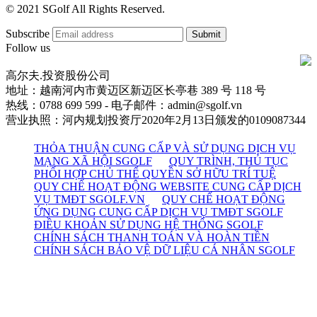
© 2021 SGolf All Rights Reserved.
Subscribe
Follow us
高尔夫.投资股份公司
地址：越南河内市黄迈区新迈区长亭巷 389 号 118 号
热线：0788 699 599 - 电子邮件：admin@sgolf.vn
营业执照：河内规划投资厅2020年2月13日颁发的0109087344
THỎA THUẬN CUNG CẤP VÀ SỬ DỤNG DỊCH VỤ
MẠNG XÃ HỘI SGOLF
QUY TRÌNH, THỦ TỤC
PHỐI HỢP CHỦ THỂ QUYỀN SỞ HỮU TRÍ TUỆ
QUY CHẾ HOẠT ĐỘNG WEBSITE CUNG CẤP DỊCH
VỤ TMĐT SGOLF.VN
QUY CHẾ HOẠT ĐỘNG
ỨNG DỤNG CUNG CẤP DỊCH VỤ TMĐT SGOLF
ĐIỀU KHOẢN SỬ DỤNG HỆ THỐNG SGOLF
CHÍNH SÁCH THANH TOÁN VÀ HOÀN TIỀN
CHÍNH SÁCH BẢO VỆ DỮ LIỆU CÁ NHÂN SGOLF