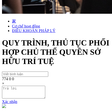
家
Cơ chế hoạt động
ĐIỀU KHOẢN PHÁP LÝ
QUY TRÌNH, THỦ TỤC PHỐI
HỢP CHỦ THỂ QUYỀN SỞ
HỮU TRÍ TUỆ
774
0
0
×
Xác nhận