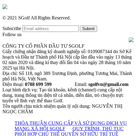
© 2021 SGolf All Rights Reserved.
Subscribe
Follow us
CÔNG TY CỔ PHẦN ĐẦU TƯ SGOLF
Giấy chứng nhận đăng ký doanh nghiệp số: 0109087344 do Sở Kế
hoạch và Đầu tư Thành phố Hà Nội cấp lần đầu vào ngày 13 tháng
02 năm 2020 và đăng kí thay đổi lần 04 vào ngày 28 tháng 10 năm
2025 tại Hà Nội.
Địa chỉ: Số 118, ngõ 389 Trương Định, phường Tương Mai, Thành
phố Hà Nội, Việt Nam.
Điện thoại:
0788 699 599
Email:
sgolfvn@gmail.com
Loại hình dịch vụ: Tạo tài khoản, kênh (channel) cung cấp nội
dung, trang thông tin điện tử cá nhân, diễn đàn, trò chuyện trực
tuyến về lĩnh vực thể thao Golf.
Tên người chịu trách nhiệm quản lý nội dung: NGUYỄN THỊ
NGỌC CHÂM
THỎA THUẬN CUNG CẤP VÀ SỬ DỤNG DỊCH VỤ
MẠNG XÃ HỘI SGOLF
QUY TRÌNH, THỦ TỤC
PHỐI HỢP CHỦ THỂ QUYỀN SỞ HỮU TRÍ TUỆ