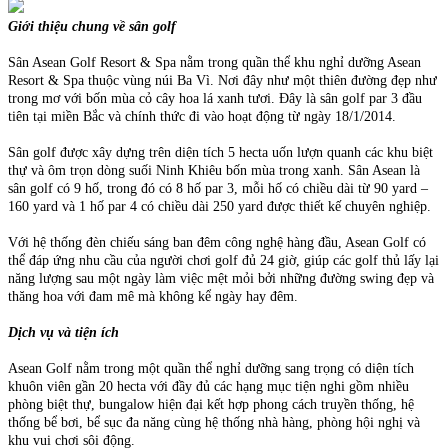
Giới thiệu chung về sân golf
Sân Asean Golf Resort & Spa nằm trong quần thể khu nghỉ dưỡng Asean
Resort & Spa thuộc vùng núi Ba Vì. Nơi đây như một thiên đường đẹp như
trong mơ với bốn mùa cỏ cây hoa lá xanh tươi. Đây là sân golf par 3 đầu
tiên tại miền Bắc và chính thức đi vào hoạt động từ ngày 18/1/2014.
Sân golf được xây dựng trên diện tích 5 hecta uốn lượn quanh các khu biệt
thự và ôm trọn dòng suối Ninh Khiêu bốn mùa trong xanh. Sân Asean là
sân golf có 9 hố, trong đó có 8 hố par 3, mỗi hố có chiều dài từ 90 yard –
160 yard và 1 hố par 4 có chiều dài 250 yard được thiết kế chuyên nghiệp.
Với hệ thống đèn chiếu sáng ban đêm công nghệ hàng đầu, Asean Golf có
thể đáp ứng nhu cầu của người chơi golf đủ 24 giờ, giúp các golf thủ lấy lại
năng lượng sau một ngày làm việc mệt mỏi bởi những đường swing đẹp và
thăng hoa với đam mê mà không kể ngày hay đêm.
Dịch vụ và tiện ích
Asean Golf nằm trong một quần thể nghỉ dưỡng sang trọng có diện tích
khuôn viên gần 20 hecta với đầy đủ các hạng mục tiện nghi gồm nhiều
phòng biệt thự, bungalow hiện đại kết hợp phong cách truyền thống, hệ
thống bể bơi, bể sục đa năng cùng hệ thống nhà hàng, phòng hội nghị và
khu vui chơi sôi động.