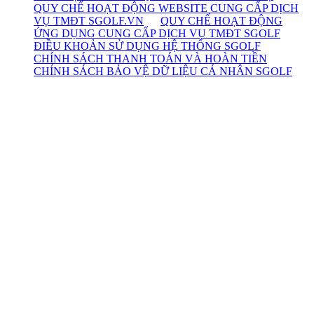
QUY CHẾ HOẠT ĐỘNG WEBSITE CUNG CẤP DỊCH
VỤ TMĐT SGOLF.VN
QUY CHẾ HOẠT ĐỘNG
ỨNG DỤNG CUNG CẤP DỊCH VỤ TMĐT SGOLF
ĐIỀU KHOẢN SỬ DỤNG HỆ THỐNG SGOLF
CHÍNH SÁCH THANH TOÁN VÀ HOÀN TIỀN
CHÍNH SÁCH BẢO VỆ DỮ LIỆU CÁ NHÂN SGOLF