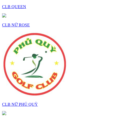
CLB QUEEN
CLB NỮ ROSE
CLB NỮ PHỦ QUỲ