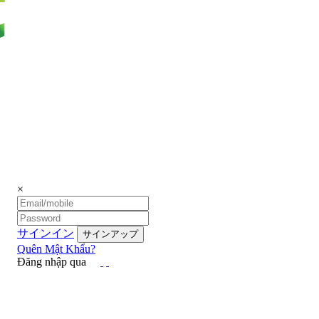
×
サインイン
Quên Mật Khẩu?
Đăng nhập qua