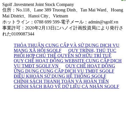
Sgolf .Investment Joint Stock Company
住所：No.118、Lane 389 Truong Dinh、Tan Mai Ward、Hoang
Mai District、Hanoi City、Vietnam
ホットライン：0788 699 599-電子メール：admin@sgolf.vn
事業許可：2020年2月13日にハノイ計画投資局により発行さ
れた0109087344
THỎA THUẬN CUNG CẤP VÀ SỬ DỤNG DỊCH VỤ
MẠNG XÃ HỘI SGOLF
QUY TRÌNH, THỦ TỤC
PHỐI HỢP CHỦ THỂ QUYỀN SỞ HỮU TRÍ TUỆ
QUY CHẾ HOẠT ĐỘNG WEBSITE CUNG CẤP DỊCH
VỤ TMĐT SGOLF.VN
QUY CHẾ HOẠT ĐỘNG
ỨNG DỤNG CUNG CẤP DỊCH VỤ TMĐT SGOLF
ĐIỀU KHOẢN SỬ DỤNG HỆ THỐNG SGOLF
CHÍNH SÁCH THANH TOÁN VÀ HOÀN TIỀN
CHÍNH SÁCH BẢO VỆ DỮ LIỆU CÁ NHÂN SGOLF