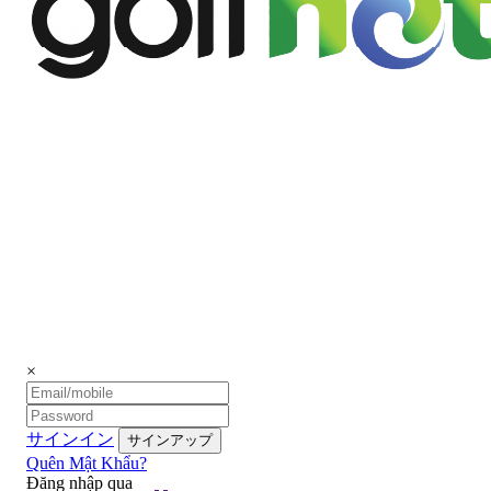
×
サインイン
Quên Mật Khẩu?
Đăng nhập qua