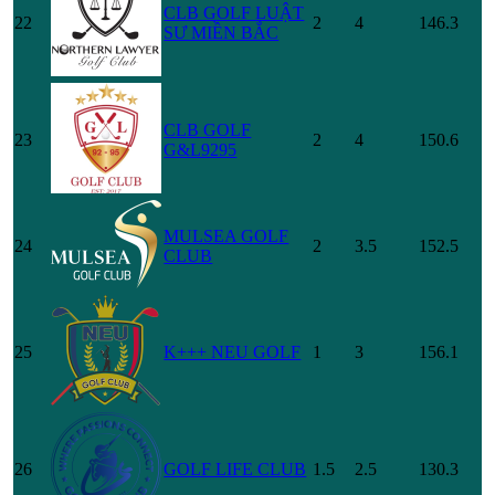
CLB GOLF LUẬT
22
2
4
146.3
SƯ MIỀN BẮC
CLB GOLF
23
2
4
150.6
G&L9295
MULSEA GOLF
24
2
3.5
152.5
CLUB
25
K+++ NEU GOLF
1
3
156.1
26
GOLF LIFE CLUB
1.5
2.5
130.3