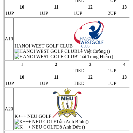
TIED
1UP
10
11
12
13
1UP
1UP
1UP
2UP
A19
HANOI WEST GOLF CLUB
Lê Việt Cường ()
Thái Trung Hiếu ()
1
2
3
4
TIED
1UP
10
11
12
13
1UP
1UP
TIED
1UP
A20
K+++ NEU GOLF
Trần Anh Bình ()
Đỗ Anh Đức ()