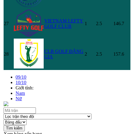
VIETNAM LEFTY
27
1
2.5
146.7
GOLF CLUB
CLB GOLF ĐẶNG
28
2
2.5
157.6
GIA
09/10
10/10
Giới tính:
Nam
Nữ
Xem bảng xếp hạng