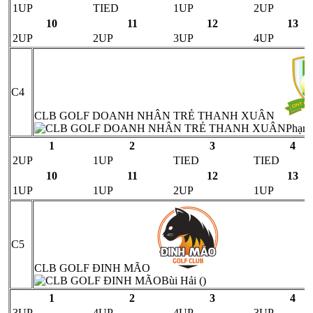
1UP
TIED
1UP
2UP
10
11
12
13
2UP
2UP
3UP
4UP
C4
CLB GOLF DOANH NHÂN TRẺ THANH XUÂN
Phạm 
1
2
3
4
2UP
1UP
TIED
TIED
10
11
12
13
1UP
1UP
2UP
1UP
C5
CLB GOLF ĐINH MÃO
Bùi Hải ()
1
2
3
4
3UP
4UP
4UP
3UP