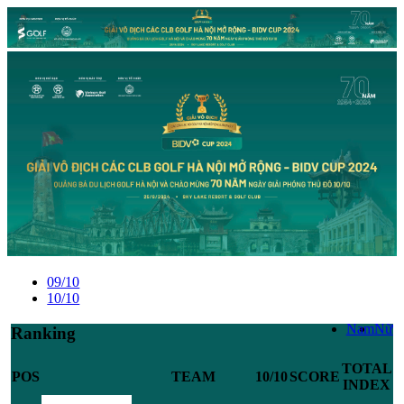
09/10
10/10
Nam
Nữ
Ranking
TOTAL
POS
TEAM
10/10
SCORE
INDEX