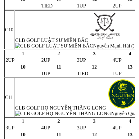
TIED
1UP
2UP
C10
CLB GOLF LUẬT SƯ MIỀN BẮC
Nguyễn Mạnh Hải ()
1
2
3
4
2UP
2UP
3UP
4UP
10
11
12
13
1UP
TIED
1UP
C11
CLB GOLF HỌ NGUYỄN THĂNG LONG
Nguyễn Quan
1
2
3
4
3UP
4UP
3UP
4UP
10
11
12
13