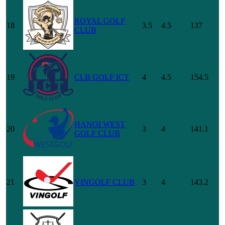
ROYAL GOLF
18
3.5
4.5
137
CLUB
19
CLB GOLF ICT
4
4.5
154.5
HANOI WEST
20
3
4
141.1
GOLF CLUB
21
VINGOLF CLUB
3
4
143.2