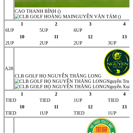
CAO THANH BÌNH ()
NGUYỄN VĂN TÁM ()
1
2
3
4
6UP
5UP
6UP
10
11
12
13
2UP
2UP
2UP
3UP
A28
CLB GOLF HỌ NGUYỄN THĂNG LONG
Nguyễn Trung
Nguyễn Xuân
1
2
3
4
TIED
TIED
1UP
TIED
10
11
12
13
TIED
1UP
TIED
1UP