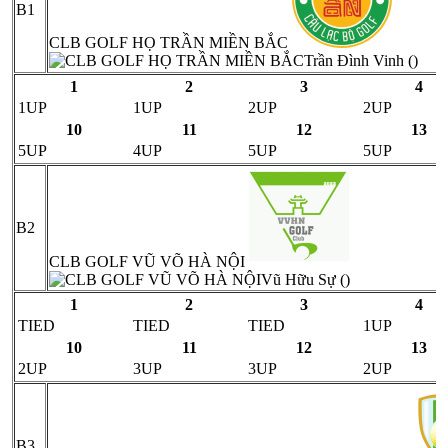
B1
CLB GOLF HỌ TRẦN MIỀN BẮC
Trần Đình Vinh ()
1
2
3
4
1UP
1UP
2UP
2UP
10
11
12
13
5UP
4UP
5UP
5UP
B2
CLB GOLF VŨ VÕ HÀ NỘI
Vũ Hữu Sự ()
1
2
3
4
TIED
TIED
TIED
1UP
10
11
12
13
2UP
3UP
3UP
2UP
B3