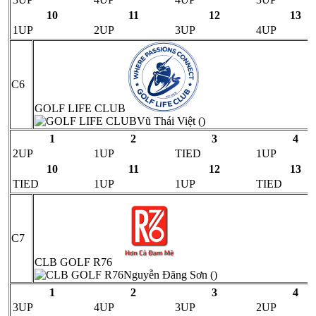
10
11
12
13
1UP
2UP
3UP
4UP
C6
GOLF LIFE CLUB
Vũ Thái Việt ()
1
2
3
4
2UP
1UP
TIED
1UP
10
11
12
13
TIED
1UP
1UP
TIED
C7
CLB GOLF R76
Nguyễn Đăng Sơn ()
1
2
3
4
3UP
4UP
3UP
2UP