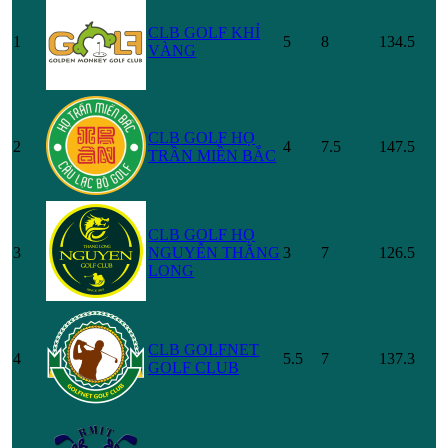
CLB GOLF KHỈ
1
5
8
134.5
VÀNG
CLB GOLF HỌ
2
4
7.5
147.5
TRẦN MIỀN BẮC
CLB GOLF HỌ
3
NGUYỄN THĂNG
3
7
126.5
LONG
CLB GOLFNET
4
5.5
7
137.3
GOLF CLUB