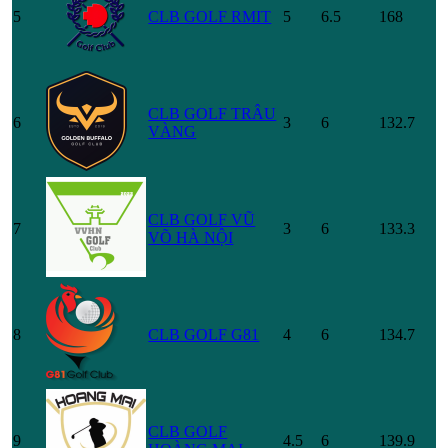
5
CLB GOLF RMIT
5
6.5
168
CLB GOLF TRÂU
6
3
6
132.7
VÀNG
CLB GOLF VŨ
7
3
6
133.3
VÕ HÀ NỘI
8
CLB GOLF G81
4
6
134.7
CLB GOLF
9
4.5
6
139.9