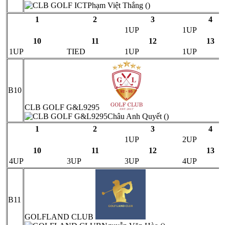
Phạm Việt Thắng ()
1
2
3
4
1UP
1UP
10
11
12
13
1UP
TIED
1UP
1UP
B10
CLB GOLF G&L9295
Châu Anh Quyết ()
1
2
3
4
1UP
2UP
10
11
12
13
4UP
3UP
3UP
4UP
B11
GOLFLAND CLUB