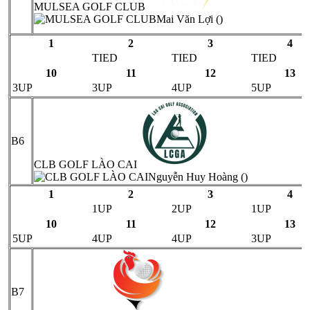
MULSEA GOLF CLUB
Mai Văn Lợi ()
1
2
3
4
TIED
TIED
TIED
10
11
12
13
3UP
3UP
4UP
5UP
B6
CLB GOLF LÀO CAI
Nguyễn Huy Hoàng ()
1
2
3
4
1UP
2UP
1UP
10
11
12
13
5UP
4UP
4UP
3UP
B7