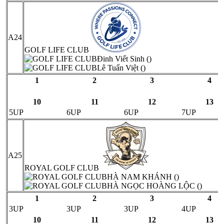
A24
GOLF LIFE CLUB
Đinh Viết Sinh ()
Lê Tuấn Việt ()
1
2
3
4
10
11
12
13
5UP
6UP
6UP
7UP
A25
ROYAL GOLF CLUB
HÀ NAM KHÁNH ()
HÀ NGỌC HOÀNG LỘC ()
1
2
3
4
3UP
3UP
3UP
4UP
10
11
12
13