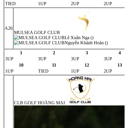
TIED
1UP
2UP
2UP
A26
MULSEA GOLF CLUB
Lê Xuân Nga ()
Nguyễn Khánh Hoàn ()
1
2
3
4
3UP
3UP
3UP
3UP
10
11
12
13
1UP
TIED
1UP
2UP
CLB GOLF HOÀNG MAI