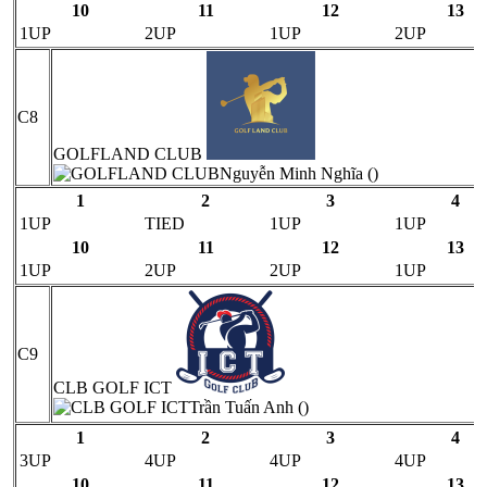
10
11
12
13
1UP
2UP
1UP
2UP
C8
GOLFLAND CLUB
Nguyễn Minh Nghĩa ()
1
2
3
4
1UP
TIED
1UP
1UP
10
11
12
13
1UP
2UP
2UP
1UP
C9
CLB GOLF ICT
Trần Tuấn Anh ()
1
2
3
4
3UP
4UP
4UP
4UP
10
11
12
13