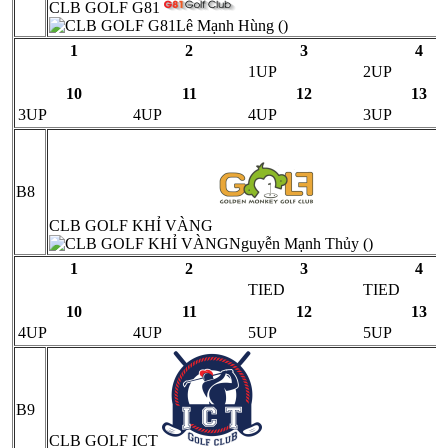
CLB GOLF G81
Lê Mạnh Hùng ()
1
2
3
4
1UP
2UP
10
11
12
13
3UP
4UP
4UP
3UP
B8
CLB GOLF KHỈ VÀNG
Nguyễn Mạnh Thủy ()
1
2
3
4
TIED
TIED
10
11
12
13
4UP
4UP
5UP
5UP
B9
CLB GOLF ICT