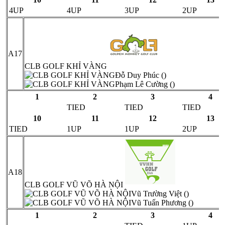
4UP
4UP
3UP
2UP
A17
CLB GOLF KHỈ VÀNG
Đỗ Duy Phúc ()
Phạm Lê Cường ()
1
2
3
4
TIED
TIED
TIED
10
11
12
13
TIED
1UP
1UP
2UP
A18
CLB GOLF VŨ VÕ HÀ NỘI
Vũ Trường Việt ()
Vũ Tuấn Phương ()
1
2
3
4