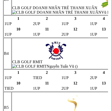
CLB GOLF DOANH NHÂN TRẺ THANH XUÂN
Vũ Hồ
1
2
3
4
1UP
2UP
1UP
1UP
10
11
12
13
1UP
1UP
2UP
1UP
B4
CLB GOLF RMIT
Nguyễn Tuấn Vũ ()
1
2
3
4
1UP
TIED
1UP
2UP
10
11
12
13
TIED
1UP
2UP
1UP
B5