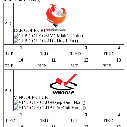
A15
CLB GOLF G81
Vũ Minh Thành ()
Đỗ Duy Liên ()
1
2
3
4
1UP
TIED
TIED
TIED
10
11
12
13
2UP
2UP
3UP
3UP
A16
VINGOLF CLUB
Đặng Đình Hậu ()
Lưu Đình Hùng ()
1
2
3
4
TIED
TIED
1UP
TIED
10
11
12
13