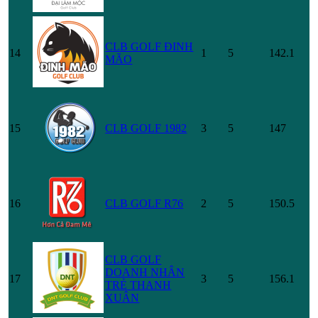
CLB GOLF ĐINH
14
1
5
142.1
MÃO
15
CLB GOLF 1982
3
5
147
16
CLB GOLF R76
2
5
150.5
CLB GOLF
DOANH NHÂN
17
3
5
156.1
TRẺ THANH
XUÂN