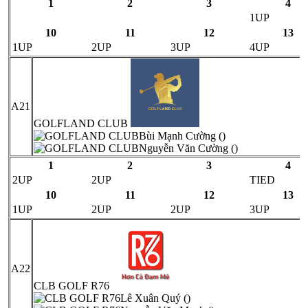
1
2
3
4
1UP
10
11
12
13
1UP
2UP
3UP
4UP
A21
GOLFLAND CLUB
Bùi Mạnh Cường ()
Nguyễn Văn Cường ()
1
2
3
4
2UP
2UP
TIED
10
11
12
13
1UP
2UP
2UP
3UP
A22
CLB GOLF R76
Lê Xuân Quý ()