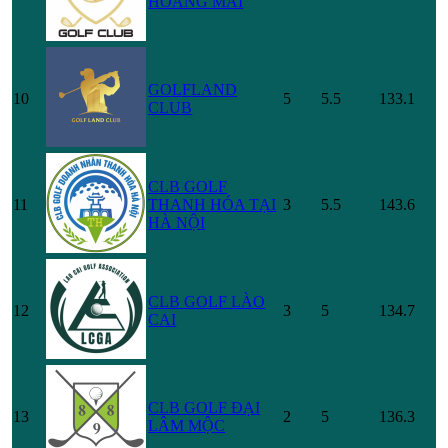
HOÀNG MAI
GOLFLAND
10
5
5.5
133.1
CLUB
CLB GOLF
11
THANH HÓA TẠI
3
5.5
143.6
HÀ NỘI
CLB GOLF LÀO
12
3
5
134.7
CAI
CLB GOLF ĐẠI
13
2
5
136.3
LÂM MỘC