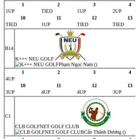
1
2
3
4
1UP
TIED
1UP
2UP
10
11
12
13
TIED
1UP
TIED
TIED
B14
K+++ NEU GOLF
Phạm Ngọc Nam ()
1
2
3
4
4UP
10
11
12
13
3UP
4UP
4UP
3UP
C1
CLB GOLFNET GOLF CLUB
Cấn Thành Dương ()