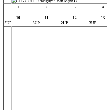
Nguyễn Văn Mạnh ()
1
2
3
4
10
11
12
13
3UP
3UP
2UP
3UP