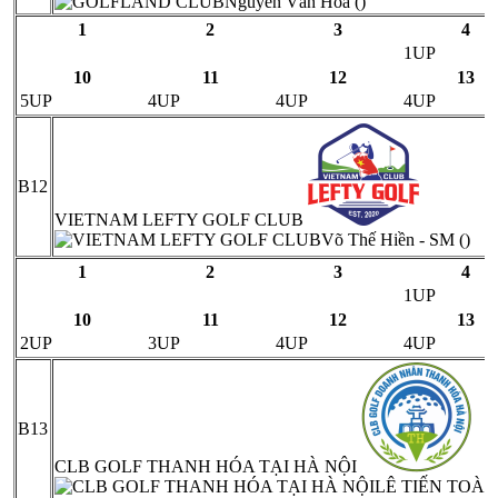
Nguyễn Văn Hòa ()
1
2
3
4
1UP
10
11
12
13
5UP
4UP
4UP
4UP
B12
VIETNAM LEFTY GOLF CLUB
Võ Thế Hiền - SM ()
1
2
3
4
1UP
10
11
12
13
2UP
3UP
4UP
4UP
B13
CLB GOLF THANH HÓA TẠI HÀ NỘI
LÊ TIẾN TOÀN 