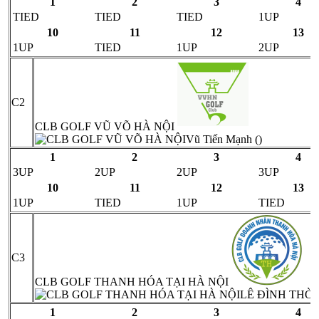
1
2
3
4
TIED
TIED
TIED
1UP
10
11
12
13
1UP
TIED
1UP
2UP
C2
CLB GOLF VŨ VÕ HÀ NỘI
Vũ Tiến Mạnh ()
1
2
3
4
3UP
2UP
2UP
3UP
10
11
12
13
1UP
TIED
1UP
TIED
C3
CLB GOLF THANH HÓA TẠI HÀ NỘI
LÊ ĐÌNH THỜI 
1
2
3
4