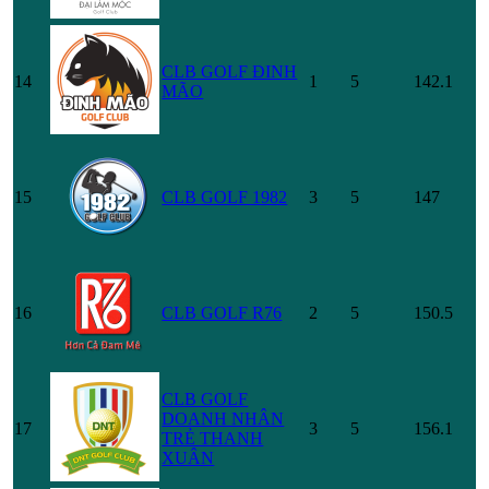
CLB GOLF ĐINH
14
1
5
142.1
MÃO
15
CLB GOLF 1982
3
5
147
16
CLB GOLF R76
2
5
150.5
CLB GOLF
DOANH NHÂN
17
3
5
156.1
TRẺ THANH
XUÂN