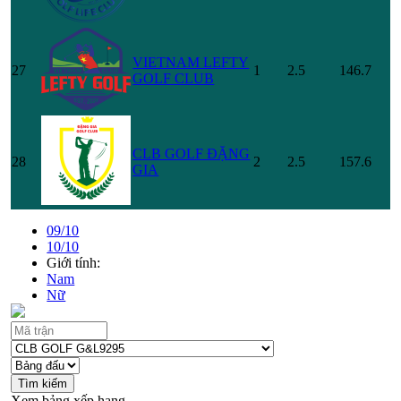
VIETNAM LEFTY
27
1
2.5
146.7
GOLF CLUB
CLB GOLF ĐẶNG
28
2
2.5
157.6
GIA
09/10
10/10
Giới tính:
Nam
Nữ
Xem bảng xếp hạng