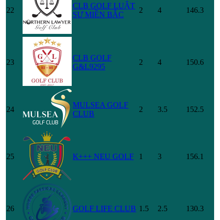
CLB GOLF LUẬT
22
2
4
146.3
SƯ MIỀN BẮC
CLB GOLF
23
2
4
150.6
G&L9295
MULSEA GOLF
24
2
3.5
152.5
CLUB
25
K+++ NEU GOLF
1
3
156.1
26
GOLF LIFE CLUB
1.5
2.5
130.3