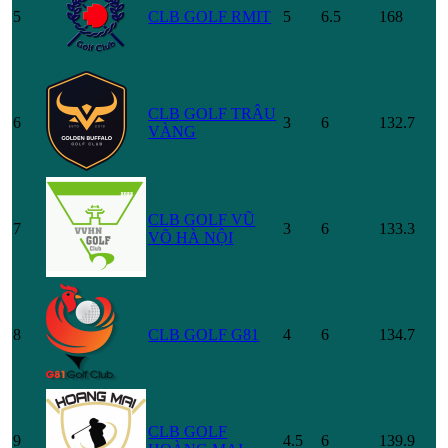
5
CLB GOLF RMIT
5
6.5
168
CLB GOLF TRÂU
6
3
6
132.7
VÀNG
CLB GOLF VŨ
7
3
6
133.3
VÕ HÀ NỘI
8
CLB GOLF G81
4
6
134.7
CLB GOLF
9
4.5
6
139.9