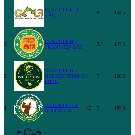
CLB GOLF KHỈ
1
5
8
134.5
VÀNG
CLB GOLF HỌ
2
4
7.5
147.5
TRẦN MIỀN BẮC
CLB GOLF HỌ
3
NGUYỄN THĂNG
3
7
126.5
LONG
CLB GOLFNET
4
5.5
7
137.3
GOLF CLUB