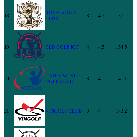
ROYAL GOLF
18
3.5
4.5
137
CLUB
19
CLB GOLF ICT
4
4.5
154.5
HANOI WEST
20
3
4
141.1
GOLF CLUB
21
VINGOLF CLUB
3
4
143.2