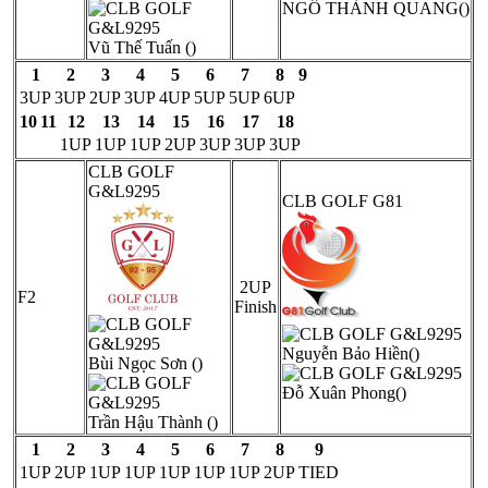
NGÔ THÀNH QUANG()
Vũ Thế Tuấn ()
1
2
3
4
5
6
7
8
9
3UP
3UP
2UP
3UP
4UP
5UP
5UP
6UP
10
11
12
13
14
15
16
17
18
1UP
1UP
1UP
2UP
3UP
3UP
3UP
CLB GOLF
G&L9295
CLB GOLF G81
2UP
F2
Finish
Nguyễn Bảo Hiền()
Bùi Ngọc Sơn ()
Đỗ Xuân Phong()
Trần Hậu Thành ()
1
2
3
4
5
6
7
8
9
1UP
2UP
1UP
1UP
1UP
1UP
1UP
2UP
TIED