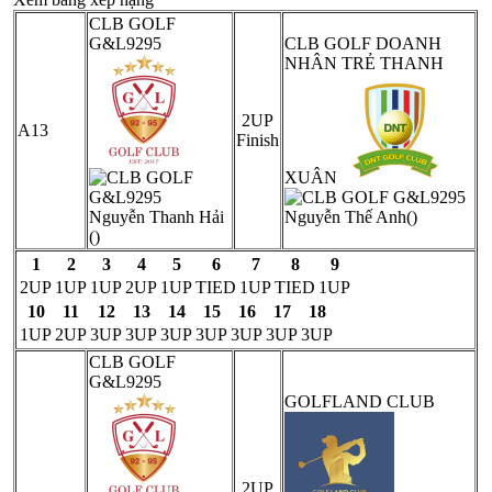
CLB GOLF
G&L9295
CLB GOLF DOANH
NHÂN TRẺ THANH
2UP
A13
Finish
XUÂN
Nguyễn Thanh Hải
Nguyễn Thế Anh()
()
1
2
3
4
5
6
7
8
9
2UP
1UP
1UP
2UP
1UP
TIED
1UP
TIED
1UP
10
11
12
13
14
15
16
17
18
1UP
2UP
3UP
3UP
3UP
3UP
3UP
3UP
3UP
CLB GOLF
G&L9295
GOLFLAND CLUB
2UP