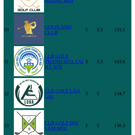
HOÀNG MAI
GOLFLAND
10
5
5.5
133.1
CLUB
CLB GOLF
11
THANH HÓA TẠI
3
5.5
143.6
HÀ NỘI
CLB GOLF LÀO
12
3
5
134.7
CAI
CLB GOLF ĐẠI
13
2
5
136.3
LÂM MỘC