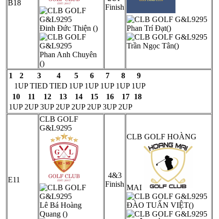
B18
Finish
Đinh Đức Thiện ()
Phan Trí Đạt()
Trần Ngọc Tân()
Phan Anh Chuyên
()
1
2
3
4
5
6
7
8
9
1UP
TIED
TIED
1UP
1UP
1UP
1UP
1UP
10
11
12
13
14
15
16
17
18
1UP
2UP
3UP
2UP
2UP
2UP
3UP
2UP
CLB GOLF
G&L9295
CLB GOLF HOÀNG
4&3
E11
Finish
MAI
Lê Bá Hoàng
ĐÀO TUẤN VIỆT()
Quang ()