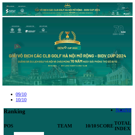
09/10
10/10
Nam
Nữ
Ranking
TOTAL
POS
TEAM
10/10
SCORE
INDEX