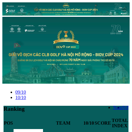
09/10
10/10
Nam
Nữ
Ranking
TOTAL
POS
TEAM
10/10
SCORE
INDEX