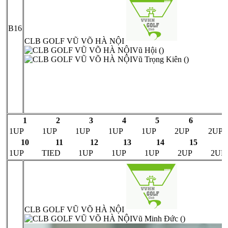
B16
CLB GOLF VŨ VÕ HÀ NỘI
Vũ Hội ()
Vũ Trọng Kiên ()
1
2
3
4
5
6
7
1UP
1UP
1UP
1UP
1UP
2UP
2UP
10
11
12
13
14
15
1
1UP
TIED
1UP
1UP
1UP
2UP
2UP
CLB GOLF VŨ VÕ HÀ NỘI
Vũ Minh Đức ()