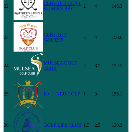
CLB GOLF LUẬT
22
2
4
146.3
SƯ MIỀN BẮC
CLB GOLF
23
2
4
150.6
G&L9295
MULSEA GOLF
24
2
3.5
152.5
CLUB
25
K+++ NEU GOLF
1
3
156.1
26
GOLF LIFE CLUB
1.5
2.5
130.3