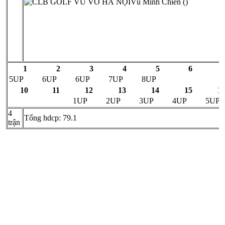
Vũ Minh Chiến ()
1
2
3
4
5
6
7
5UP
6UP
6UP
7UP
8UP
10
11
12
13
14
15
1
1UP
2UP
3UP
4UP
5UP
4
Tổng hdcp: 79.1
trận