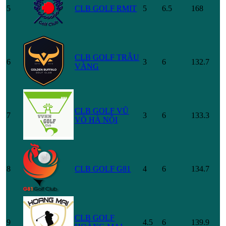
5
CLB GOLF RMIT
5
6.5
168
CLB GOLF TRÂU
6
3
6
132.7
VÀNG
CLB GOLF VŨ
7
3
6
133.3
VÕ HÀ NỘI
8
CLB GOLF G81
4
6
134.7
CLB GOLF
9
4.5
6
139.9