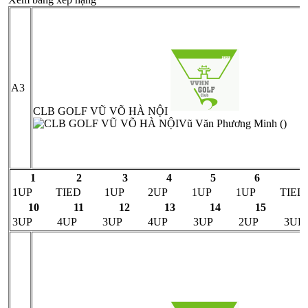
A3
CLB GOLF VŨ VÕ HÀ NỘI
Vũ Văn Phương Minh ()
1
2
3
4
5
6
7
1UP
TIED
1UP
2UP
1UP
1UP
TIED
10
11
12
13
14
15
1
3UP
4UP
3UP
4UP
3UP
2UP
3UP