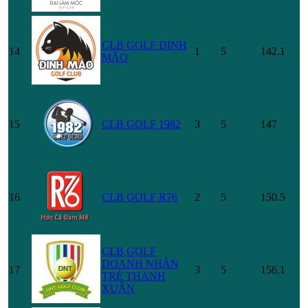
CLB GOLF ĐINH
14
1
5
142.1
MÃO
15
CLB GOLF 1982
3
5
147
16
CLB GOLF R76
2
5
150.5
CLB GOLF
DOANH NHÂN
17
3
5
156.1
TRẺ THANH
XUÂN