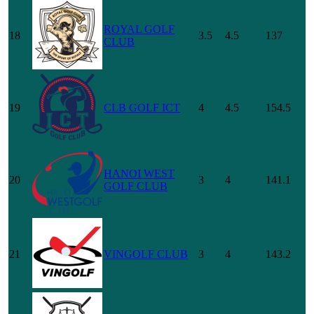
ROYAL GOLF
18
3.5
4.5
137
CLUB
19
CLB GOLF ICT
4
4.5
154.5
HANOI WEST
20
3
4
141.1
GOLF CLUB
21
VINGOLF CLUB
3
4
143.2