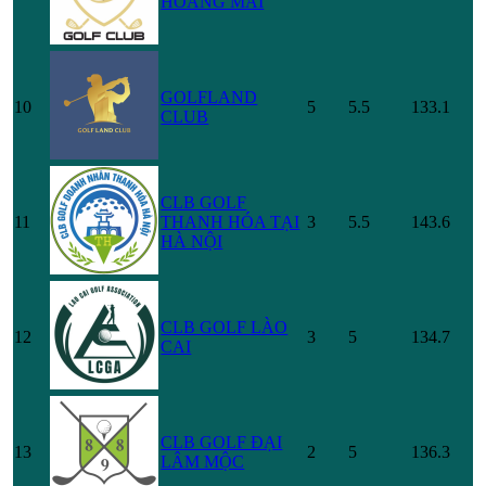
HOÀNG MAI
GOLFLAND
10
5
5.5
133.1
CLUB
CLB GOLF
11
THANH HÓA TẠI
3
5.5
143.6
HÀ NỘI
CLB GOLF LÀO
12
3
5
134.7
CAI
CLB GOLF ĐẠI
13
2
5
136.3
LÂM MỘC