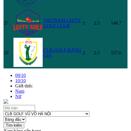
VIETNAM LEFTY
27
1
2.5
146.7
GOLF CLUB
CLB GOLF ĐẶNG
28
2
2.5
157.6
GIA
09/10
10/10
Giới tính:
Nam
Nữ
Xem bảng xếp hạng