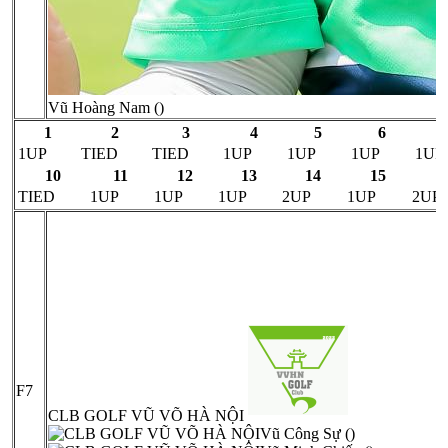
Vũ Hoàng Nam ()
1
2
3
4
5
6
1UP
TIED
TIED
1UP
1UP
1UP
1UP
10
11
12
13
14
15
1
TIED
1UP
1UP
1UP
2UP
1UP
2UP
F7
CLB GOLF VŨ VÕ HÀ NỘI
Vũ Công Sự ()