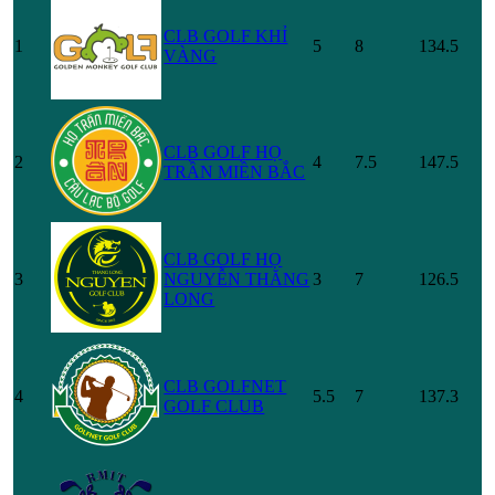
CLB GOLF KHỈ
1
5
8
134.5
VÀNG
CLB GOLF HỌ
2
4
7.5
147.5
TRẦN MIỀN BẮC
CLB GOLF HỌ
3
NGUYỄN THĂNG
3
7
126.5
LONG
CLB GOLFNET
4
5.5
7
137.3
GOLF CLUB