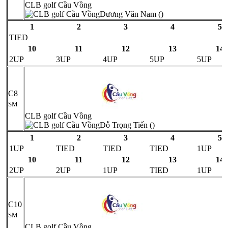
CLB golf Cầu Vồng
Dương Văn Nam ()
1
2
3
4
5
TIED
10
11
12
13
14
2UP
3UP
4UP
5UP
5UP
C8
SM
CLB golf Cầu Vồng
Đỗ Trọng Tiến ()
1
2
3
4
5
1UP
TIED
TIED
TIED
1UP
10
11
12
13
14
2UP
2UP
1UP
TIED
1UP
C10
SM
CLB golf Cầu Vồng