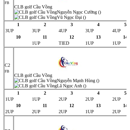
FB
CLB golf Cầu Vồng
Nguyễn Ngọc Cường ()
Vũ Ngọc Đại ()
1
2
3
4
5
3UP
3UP
4UP
3UP
4UP
10
11
12
13
14
1UP
TIED
1UP
1UP
C2
FB
CLB golf Cầu Vồng
Nguyễn Mạnh Hùng ()
Lã Ngọc Anh ()
1
2
3
4
5
1UP
1UP
2UP
2UP
2UP
10
11
12
13
14
2UP
2UP
2UP
1UP
2UP