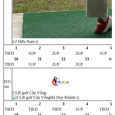
Lê Hữu Nam ()
1
2
3
4
5
TIED
1UP
2UP
2UP
1UP
10
11
12
13
14
TIED
1UP
2UP
3UP
D11
SM
CLB golf Cầu Vồng
Hà Duy Khánh ()
1
2
3
4
5
TIED
TIED
TIED
1UP
TIED
10
11
12
13
14