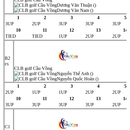
Dương Văn Thuận ()
Dương Văn Nam ()
1
2
3
4
5
3UP
2UP
3UP
3UP
3UP
10
11
12
13
14
TIED
TIED
1UP
2UP
2UP
B2
FS
CLB golf Cầu Vồng
Nguyễn Thế Anh ()
Nguyễn Quốc Hoàn ()
1
2
3
4
5
2UP
1UP
1UP
2UP
2UP
10
11
12
13
14
3UP
3UP
3UP
3UP
2UP
C1