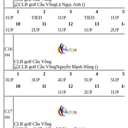
Lã Ngọc Anh ()
1
2
3
4
5
1UP
TIED
1UP
TIED
1UP
10
11
12
13
14
1UP
2UP
1UP
1UP
2UP
C16
SM
CLB golf Cầu Vồng
Nguyễn Mạnh Hùng ()
1
2
3
4
5
3UP
3UP
4UP
5UP
5UP
10
11
12
13
14
1UP
2UP
1UP
C17
SM
CLB golf Cầu Vồng