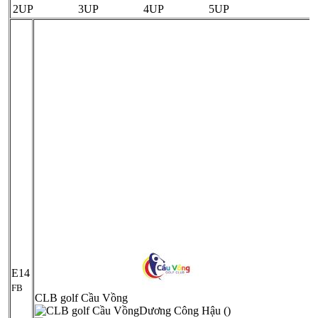
2UP
3UP
4UP
5UP
E14
FB
CLB golf Cầu Vồng
Dương Công Hậu ()