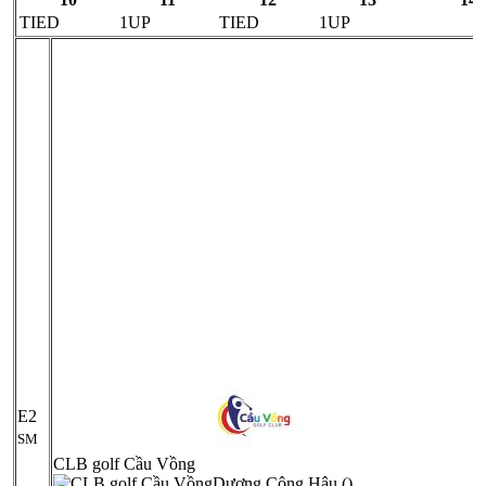
TIED
1UP
TIED
1UP
E2
SM
CLB golf Cầu Vồng
Dương Công Hậu ()