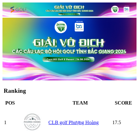
Ranking
POS
TEAM
SCORE
1
CLB golf Phượng Hoàng
17.5