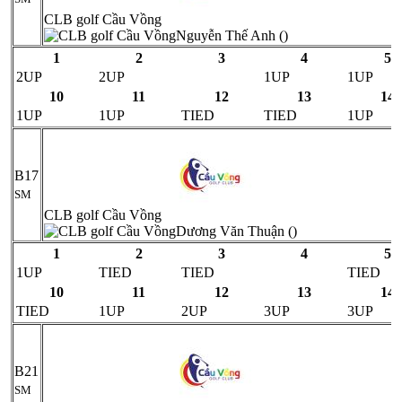
CLB golf Cầu Vồng
Nguyễn Thế Anh ()
1
2
3
4
5
2UP
2UP
1UP
1UP
10
11
12
13
14
1UP
1UP
TIED
TIED
1UP
B17
SM
CLB golf Cầu Vồng
Dương Văn Thuận ()
1
2
3
4
5
1UP
TIED
TIED
TIED
10
11
12
13
14
TIED
1UP
2UP
3UP
3UP
B21
SM