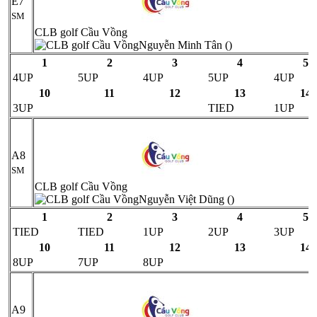
E7
SM
CLB golf Cầu Vồng
Nguyễn Minh Tân ()
1
2
3
4
5
4UP
5UP
4UP
5UP
4UP
10
11
12
13
14
3UP
TIED
1UP
A8
SM
CLB golf Cầu Vồng
Nguyễn Việt Dũng ()
1
2
3
4
5
TIED
TIED
1UP
2UP
3UP
10
11
12
13
14
8UP
7UP
8UP
A9