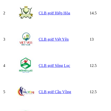
2
CLB golf Hiệp Hòa
14.5
3
CLB golf Việt Yên
13
4
CLB golf Sông Lục
12.5
5
CLB golf Cầu Vồng
12.5