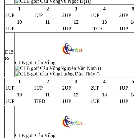
Vũ Ngọc Đại ()
1
2
3
4
5
1UP
1UP
2UP
1UP
2UP
10
11
12
13
14
1UP
1UP
TIED
1UP
D15
FS
CLB golf Cầu Vồng
Nguyễn Văn Ninh ()
Lương Đức Thủy ()
1
2
3
4
5
1UP
1UP
2UP
2UP
1UP
10
11
12
13
14
1UP
TIED
1UP
1UP
1UP
CLB golf Cầu Vồng