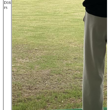
D16
FS