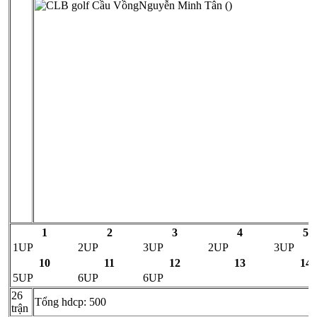
Nguyễn Minh Tân ()
1
2
3
4
5
1UP
2UP
3UP
2UP
3UP
10
11
12
13
14
5UP
6UP
6UP
26
Tổng hdcp: 500
trận