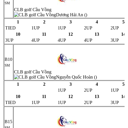
SM
CLB golf Cầu Vồng
Dương Hải An ()
1
2
3
4
5
TIED
1UP
1UP
2UP
2UP
10
11
12
13
14
3UP
4UP
4UP
4UP
3UP
B10
SM
CLB golf Cầu Vồng
Nguyễn Quốc Hoàn ()
1
2
3
4
5
1UP
2UP
1UP
10
11
12
13
14
TIED
1UP
1UP
2UP
3UP
B15
SM