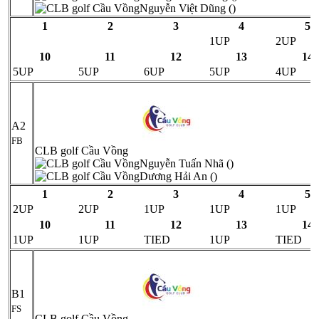
Nguyễn Việt Dũng ()
1
2
3
4
5
1UP
2UP
10
11
12
13
14
5UP
5UP
6UP
5UP
4UP
A2
FB
CLB golf Cầu Vồng
Nguyễn Tuấn Nhã ()
Dương Hải An ()
1
2
3
4
5
2UP
2UP
1UP
1UP
1UP
10
11
12
13
14
1UP
1UP
TIED
1UP
TIED
B1
FS
CLB golf Cầu Vồng