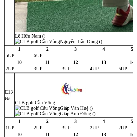
Lê Hữu Nam ()
Nguyễn Trần Dũng ()
1
2
3
4
5
5UP
6UP
10
11
12
13
14
2UP
3UP
3UP
4UP
5UP
E13
FB
CLB golf Cầu Vồng
Giáp Văn Huệ ()
Giáp Anh Đông ()
1
2
3
4
5
1UP
2UP
3UP
2UP
2UP
10
11
12
13
14